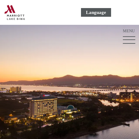
Language
MENU
ME
ボ
タ
ン