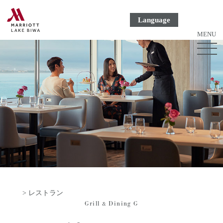
Language
MENU
ME
ボ
タ
ン
> レストラン
Grill & Dining G