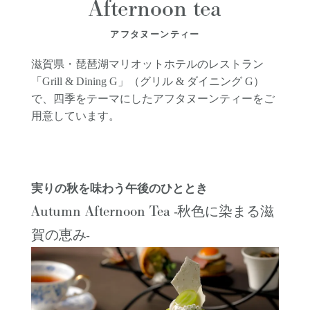
Afternoon tea
アフタヌーンティー
滋賀県・琵琶湖マリオットホテルのレストラン
「Grill & Dining G」（グリル & ダイニング G）
で、四季をテーマにしたアフタヌーンティーをご
用意しています。
実りの秋を味わう午後のひととき
Autumn Afternoon Tea -
秋色に染まる滋
-
賀の恵み