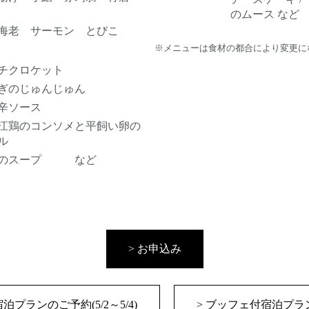
のムース など
海老 サーモン とびこ
※メニューは食材の都合により変更に
チクロケット
なぎのじゅんじゅん
辛ソース
江鶏のコンソメと平飼い卵の
ル
菜のスープ など
> お申込み
宿泊プランのご予約
(5/2～5/4)
> ブッフェ付宿泊プラン