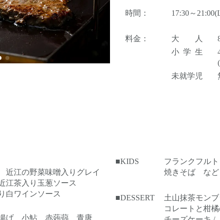
時間：
17:30～21:00(L
料金：
大 人
小学生
未就学児
■KIDS
フランクフルト /
 近江の野菜味噌入りグレイ
焼きそば など
近江茶入り玉葱ソース
り白ワインソース
■DESSERT
土山抹茶モンブラ
コレートと柑橘
揚げ 小鮎 赤蒟蒻 青唐
チーズケーキ 