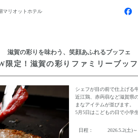
湖マリオットホテル
滋賀の彩りを味わう、笑顔あふれるブッフェ
W限定！
滋賀の彩りファミリーブッ
シェフが目の前で仕上げる
近江鶏、赤蒟蒻など滋賀県
まなアイテムが並びます。
5月5日はこどもの日で小学
日程：
2026.5.2(土)～