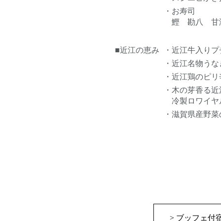
・お寿司
鰹 勘八 甘
■近江の恵み
・近江牛入りプ
・近江名物う
・近江鶏のピリ
・木の芽香る近
冷製ロワイヤ
・滋賀県産野
> ブッフェ付