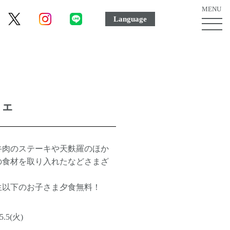
MENU
Language
MEN
ボ
タ
ン
フェ
牛肉のステーキや天麩羅のほか
の食材を取り入れたなどさまざ
生以下のお子さま夕食無料！
5.5(火)