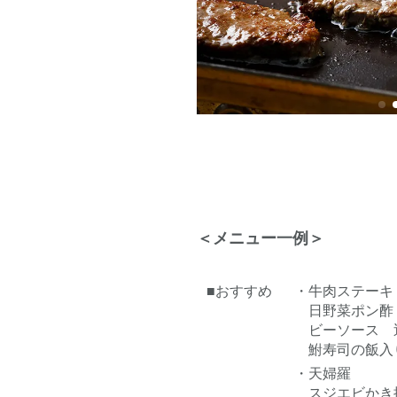
＜メニュー一例＞
■おすすめ
・牛肉ステーキ
日野菜ポン酢
ビーソース 
鮒寿司の飯入
・天婦羅
スジエビかき