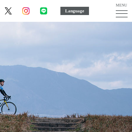
MENU
Language
MEN
ボ
タ
ン